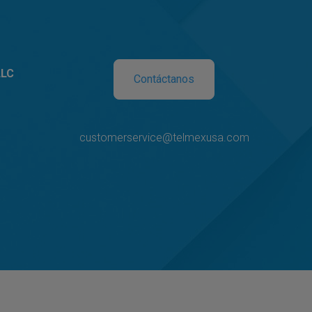
LLC
Contáctanos
customerservice@telmexusa.com