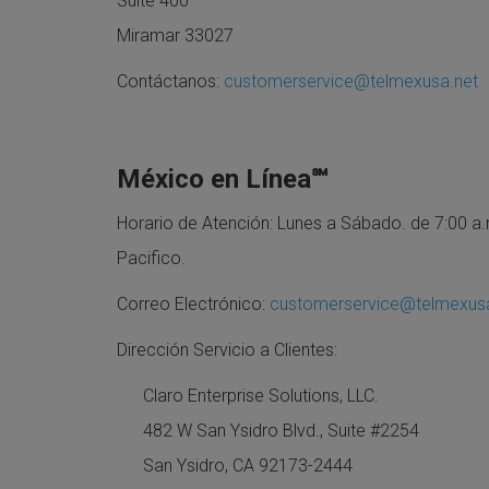
Suite 400
Miramar 33027
Contáctanos:
customerservice@telmexusa.net
México en Línea℠
Horario de Atención: Lunes a Sábado. de 7:00 a.m
Pacifico.
Correo Electrónico:
customerservice@telmexu
Dirección Servicio a Clientes:
Claro Enterprise Solutions, LLC.
482 W San Ysidro Blvd., Suite #2254
San Ysidro, CA 92173-2444