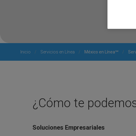
Inicio
/
Servicios en Línea
/
México en Línea℠
/
Serv
¿Cómo te podemos
Soluciones Empresariales