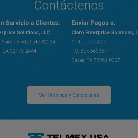
Contáctenos
n Servicio a Clientes:
Enviar Pagos a:
erprise Solutions, LLC
Claro Enterprise Solutions, 
Ysidro Blvd., Suite #2254
Mail Code: 5227
o, CA 92173-2444
P.O. Box 660367
Dallas, TX 75266-0367
Ver Términos y Condiciones